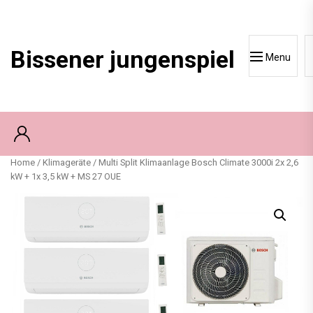
Skip
to
content
Bissener jungenspiel
Menu
Home
/
Klimageräte
/ Multi Split Klimaanlage Bosch Climate 3000i 2x 2,6
kW + 1x 3,5 kW + MS 27 OUE