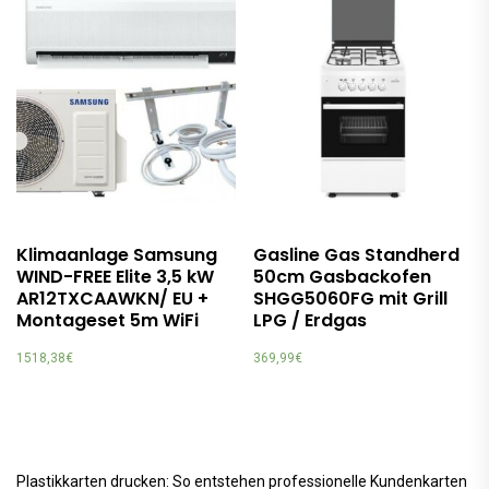
Klimaanlage Samsung
Gasline Gas Standherd
WIND-FREE Elite 3,5 kW
50cm Gasbackofen
AR12TXCAAWKN/ EU +
SHGG5060FG mit Grill
Montageset 5m WiFi
LPG / Erdgas
1518,38
€
369,99
€
Plastikkarten drucken: So entstehen professionelle Kundenkarten