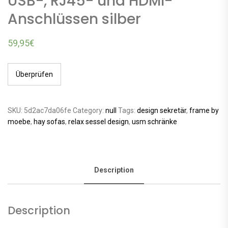
USB-, RJ45- und HDMI-
Anschlüssen silber
59,95
€
Überprüfen
SKU:
5d2ac7da06fe
Category:
null
Tags:
design sekretär
,
frame by
moebe
,
hay sofas
,
relax sessel design
,
usm schränke
Description
Description