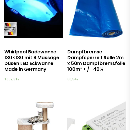
Whirlpool Badewanne
Dampfbremse
130×130 mit 8 Massage
Dampfsperre 1 Rolle 2m
Düsen LED Eckwanne
x 50m Dampfbremsfolie
Made in Germany
100m² + / -40%
1062,31
€
50,54
€