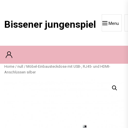
Skip
to
content
Bissener jungenspiel
Menu
Home
/
null
/ Möbel-Einbausteckdose mit USB-, RJ45- und HDMI-
Anschlüssen silber