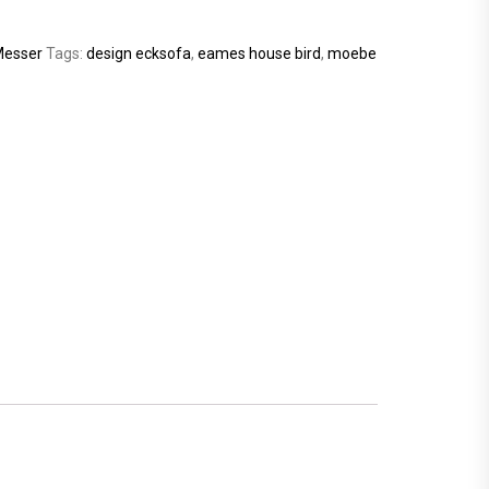
esser
Tags:
design ecksofa
,
eames house bird
,
moebe