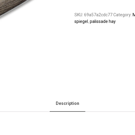
SKU:
69a57a2cdc77
Category:
M
spiegel
,
palissade hay
Description