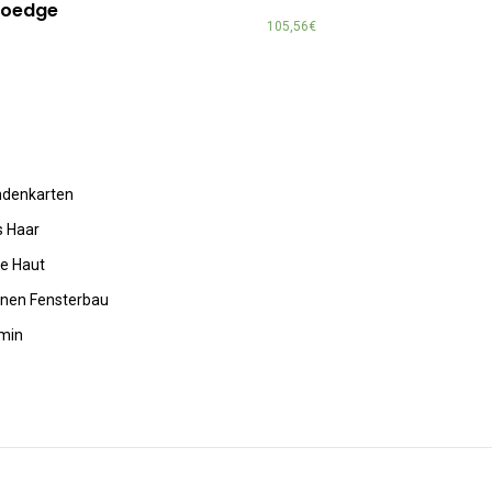
oedge
105,56
€
undenkarten
s Haar
de Haut
rnen Fensterbau
amin