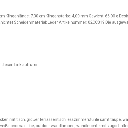
cm Klingenlänge: 7,30 cm Klingenstärke: 4,00 mm Gewicht: 66,00 g Des
eschichtet Scheidenmaterial: Leder Artikelnummer: 02CC019 Die ausge
 diesen Link aufrufen.
en mit tisch, großer terrassentisch, esszimmerstühle samt taupe, wa
weiß sonoma eiche, outdoor wandlampen, wandleuchte mit zugschalter