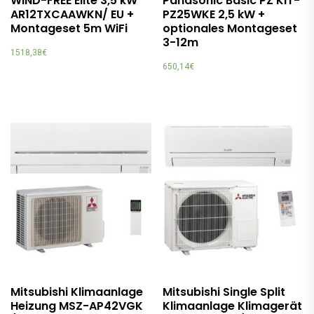
WIND-FREE Elite 3,5 kW
Panasonic Basic PZ KIT-
AR12TXCAAWKN/ EU +
PZ25WKE 2,5 kW +
Montageset 5m WiFi
optionales Montageset
3-12m
1518,38
€
650,14
€
Mitsubishi Klimaanlage
Mitsubishi Single Split
Heizung MSZ-AP42VGK
Klimaanlage Klimagerät