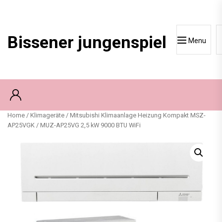
Skip
to
content
Bissener jungenspiel
Menu
Home
/
Klimageräte
/ Mitsubishi Klimaanlage Heizung Kompakt MSZ-
AP25VGK / MUZ-AP25VG 2,5 kW 9000 BTU WiFi