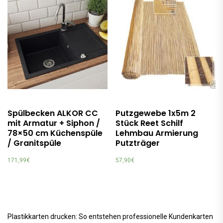
Spülbecken ALKOR CC
Putzgewebe 1x5m 2
mit Armatur + Siphon /
Stück Reet Schilf
78×50 cm Küchenspüle
Lehmbau Armierung
/ Granitspüle
Putzträger
171,99
€
57,90
€
Plastikkarten drucken: So entstehen professionelle Kundenkarten