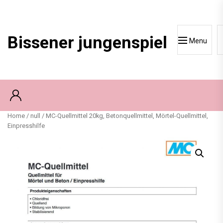
Skip
to
content
Bissener jungenspiel
Menu
Home
/
null
/ MC-Quellmittel 20kg, Betonquellmittel, Mörtel-Quellmittel,
Einpresshilfe