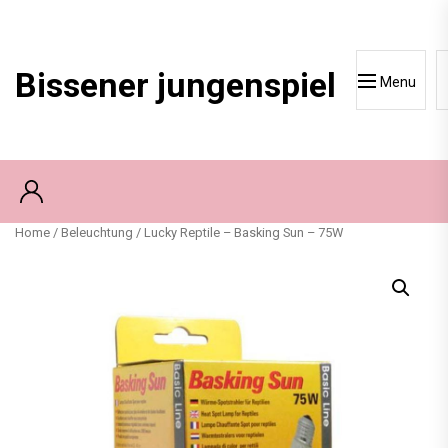
Skip
to
content
Bissener jungenspiel
Menu
Home
/
Beleuchtung
/ Lucky Reptile – Basking Sun – 75W