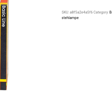
SKU:
a8f5a2e4a5f6
Category:
B
stehlampe