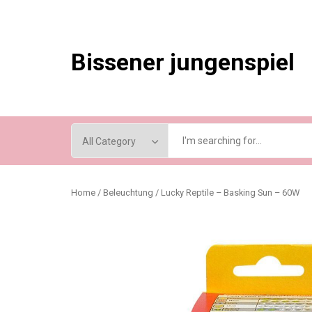
Skip
to
content
Bissener jungenspiel
Home
/
Beleuchtung
/ Lucky Reptile – Basking Sun – 60W