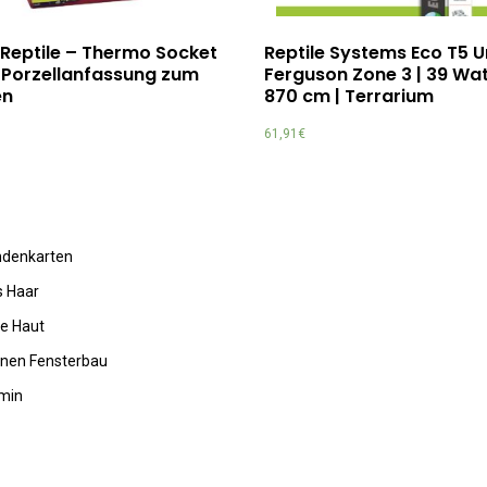
 Reptile – Thermo Socket
Reptile Systems Eco T5 U
 Porzellanfassung zum
Ferguson Zone 3 | 39 Wat
en
870 cm | Terrarium
61,91
€
undenkarten
s Haar
de Haut
rnen Fensterbau
amin