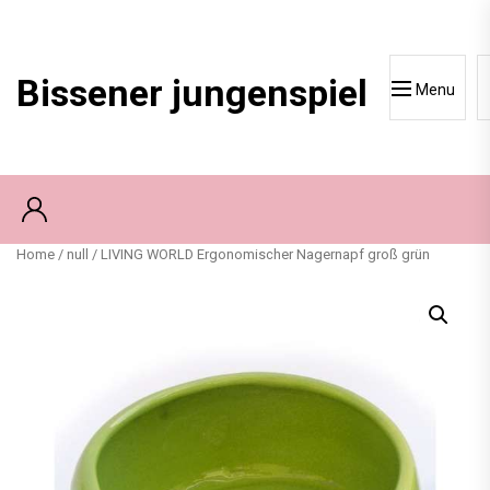
Skip
to
content
Bissener jungenspiel
Menu
Home
/
null
/ LIVING WORLD Ergonomischer Nagernapf groß grün