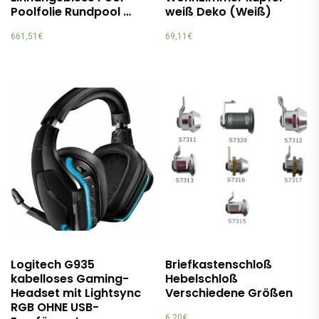
Poolfolie Rundpool …
weiß Deko (Weiß)
661,51
€
69,11
€
Logitech G935
Briefkastenschloß
kabelloses Gaming-
Hebelschloß
Headset mit Lightsync
Verschiedene Größen
RGB OHNE USB-
6,20
€