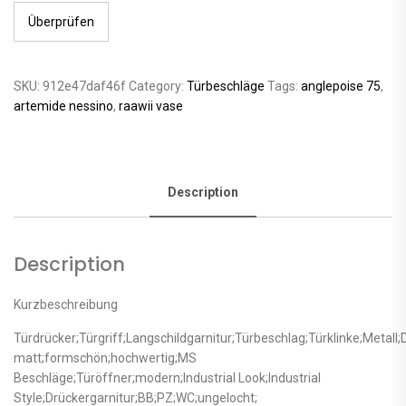
Überprüfen
SKU:
912e47daf46f
Category:
Türbeschläge
Tags:
anglepoise 75
,
artemide nessino
,
raawii vase
Description
Description
Kurzbeschreibung
Türdrücker;Türgriff;Langschildgarnitur;Türbeschlag;Türklinke;Metal
matt;formschön;hochwertig;MS
Beschläge;Türöffner;modern;Industrial Look;Industrial
Style;Drückergarnitur;BB;PZ;WC;ungelocht;