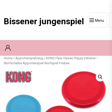
Skip
to
content
Bissener jungenspiel
Menu
Home
/
Apportierspielzeug
/ KONG Flyer Classic Puppy Extreme –
Wurfscheibe Apportierspiel Wurfspiel Frisbee