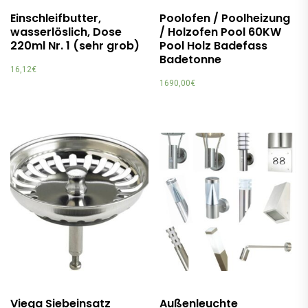
Einschleifbutter,
Poolofen / Poolheizung
wasserlöslich, Dose
/ Holzofen Pool 60KW
220ml Nr. 1 (sehr grob)
Pool Holz Badefass
Badetonne
16,12
€
1690,00
€
Viega Siebeinsatz
Außenleuchte