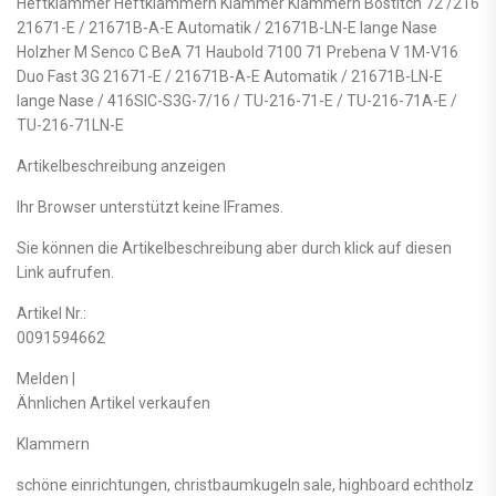
Heftklammer Heftklammern Klammer Klammern Bostitch 72 /216
21671-E / 21671B-A-E Automatik / 21671B-LN-E lange Nase
Holzher M Senco C BeA 71 Haubold 7100 71 Prebena V 1M-V16
Duo Fast 3G 21671-E / 21671B-A-E Automatik / 21671B-LN-E
lange Nase / 416SIC-S3G-7/16 / TU-216-71-E / TU-216-71A-E /
TU-216-71LN-E
Artikelbeschreibung anzeigen
Ihr Browser unterstützt keine IFrames.
Sie können die Artikelbeschreibung aber durch klick auf diesen
Link aufrufen.
Artikel Nr.:
0091594662
Melden |
Ähnlichen Artikel verkaufen
Klammern
schöne einrichtungen, christbaumkugeln sale, highboard echtholz