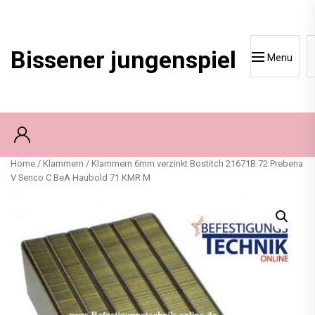
Skip
to
content
Bissener jungenspiel
Menu
Home
/
Klammern
/ Klammern 6mm verzinkt Bostitch 21671B 72 Prebena
V Senco C BeA Haubold 71 KMR M