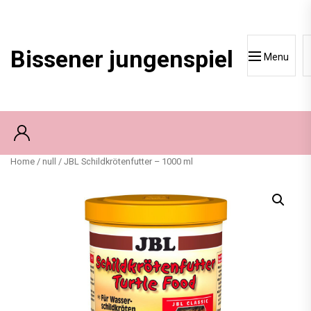
Skip
to
content
Bissener jungenspiel
Menu
Home
/
null
/ JBL Schildkrötenfutter – 1000 ml