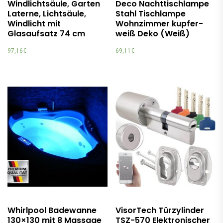
Windlichtsäule, Garten
Deco Nachttischlampe
Laterne, Lichtsäule,
Stahl Tischlampe
Windlicht mit
Wohnzimmer kupfer-
Glasaufsatz 74 cm
weiß Deko (Weiß)
97,16
€
69,11
€
Whirlpool Badewanne
VisorTech Türzylinder
130×130 mit 8 Massage
TSZ-570 Elektronischer