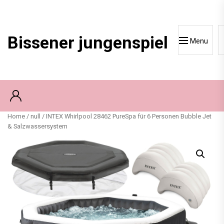
Skip
to
content
Bissener jungenspiel
Menu
Home
/
null
/ INTEX Whirlpool 28462 PureSpa für 6 Personen Bubble Jet
& Salzwassersystem