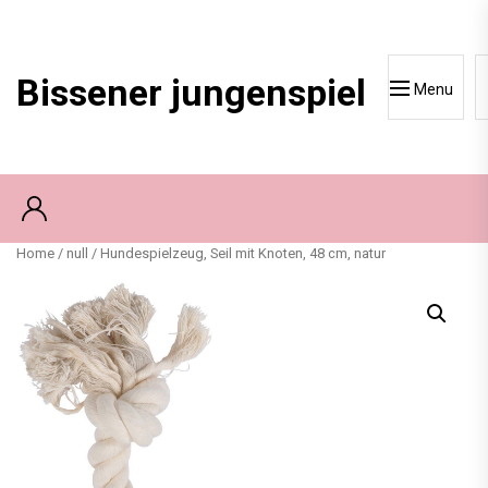
Skip
to
content
Bissener jungenspiel
Menu
Home
/
null
/ Hundespielzeug, Seil mit Knoten, 48 cm, natur