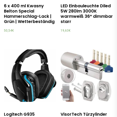
6 x 400 ml Kwasny
LED Einbauleuchte Diled
Belton Special
5W 280lm 3000K
Hammerschlag-Lack |
warmweiß 36° dimmbar
Grün | Wetterbeständig
starr
50,54
€
19,63
€
Logitech G935
VisorTech Türzylinder