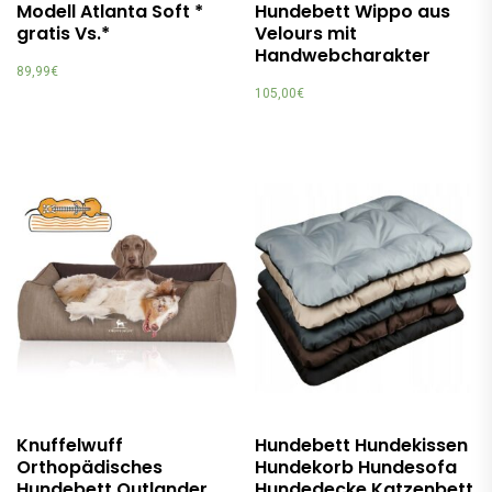
Modell Atlanta Soft *
Hundebett Wippo aus
gratis Vs.*
Velours mit
Handwebcharakter
89,99
€
105,00
€
Knuffelwuff
Hundebett Hundekissen
Orthopädisches
Hundekorb Hundesofa
Hundebett Outlander
Hundedecke Katzenbett