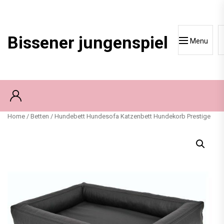
Skip
to
content
Bissener jungenspiel
Menu
Home
/
Betten
/ Hundebett Hundesofa Katzenbett Hundekorb Prestige