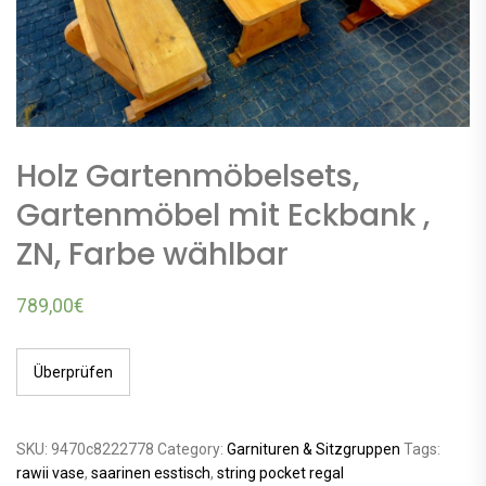
Holz Gartenmöbelsets,
Gartenmöbel mit Eckbank ,
ZN, Farbe wählbar
789,00
€
Überprüfen
SKU:
9470c8222778
Category:
Garnituren & Sitzgruppen
Tags:
rawii vase
,
saarinen esstisch
,
string pocket regal