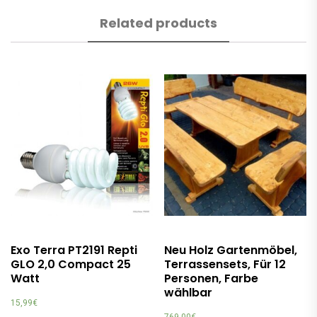
Related products
Exo Terra PT2191 Repti
Neu Holz Gartenmöbel,
GLO 2,0 Compact 25
Terrassensets, Für 12
Watt
Personen, Farbe
wählbar
15,99
€
769,00
€