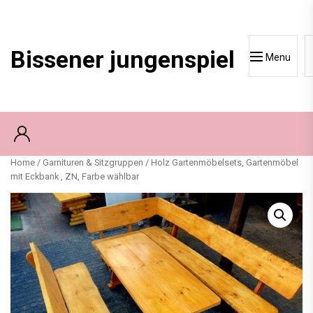
Skip
to
content
Bissener jungenspiel
Menu
Home
/
Garnituren & Sitzgruppen
/ Holz Gartenmöbelsets, Gartenmöbel
mit Eckbank , ZN, Farbe wählbar