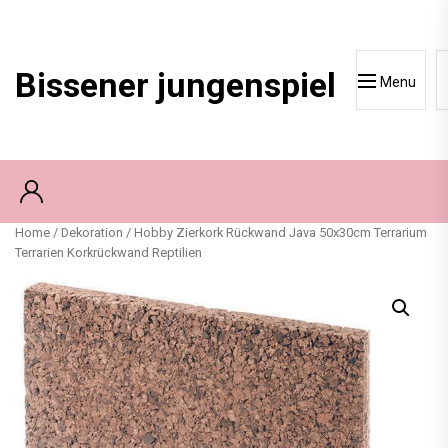
Skip
to
content
Bissener jungenspiel
Menu
Home
/
Dekoration
/ Hobby Zierkork Rückwand Java 50x30cm Terrarium
Terrarien Korkrückwand Reptilien