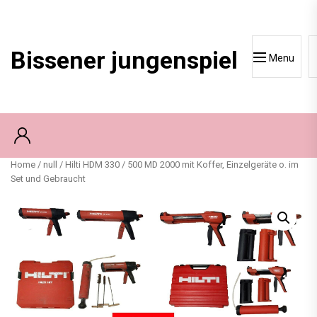
Skip
to
content
Bissener jungenspiel
Menu
Home
/
null
/ Hilti HDM 330 / 500 MD 2000 mit Koffer, Einzelgeräte o. im
Set und Gebraucht