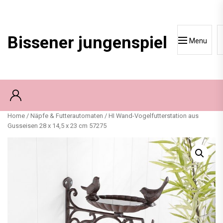
Skip
to
content
Bissener jungenspiel
Menu
Home
/
Näpfe & Futterautomaten
/ HI Wand-Vogelfutterstation aus
Gusseisen 28 x 14,5 x 23 cm 57275