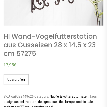
HI Wand-Vogelfutterstation
aus Gusseisen 28 x 14,5 x 23
cm 57275
17,95
€
Überprüfen
SKU:
ca9da8449c26
Category:
Näpfe & Futterautomaten
Tags:
design sessel modern
,
designsessel
,
flos lampe
,
occhio sale
,
stelton em77
,
woud stedge regal