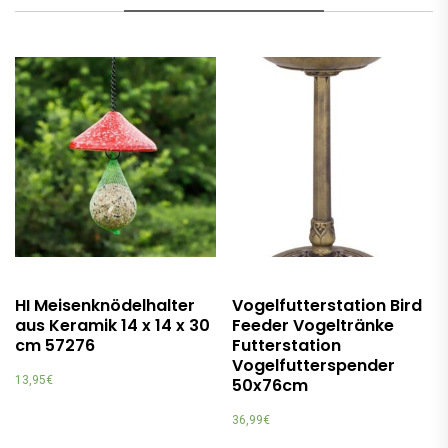
HI Meisenknödelhalter
Vogelfutterstation Bird
aus Keramik 14 x 14 x 30
Feeder Vogeltränke
cm 57276
Futterstation
Vogelfutterspender
13,95
€
50x76cm
36,99
€