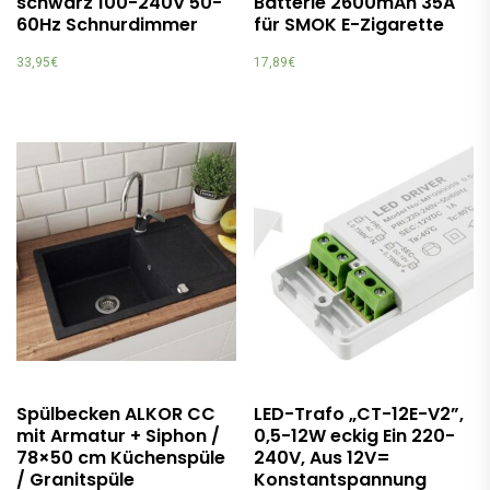
schwarz 100-240V 50-
Batterie 2600mAh 35A
60Hz Schnurdimmer
für SMOK E-Zigarette
33,95
€
17,89
€
Spülbecken ALKOR CC
LED-Trafo „CT-12E-V2”,
mit Armatur + Siphon /
0,5-12W eckig Ein 220-
78×50 cm Küchenspüle
240V, Aus 12V=
/ Granitspüle
Konstantspannung