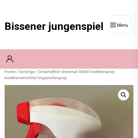
Skip
to
content
Bissener jungenspiel
Menu
Home
/
Sonstige
/ Grisamethrin Universal 500ml Insektenspray
Insektenvernichter Ungezieferspray