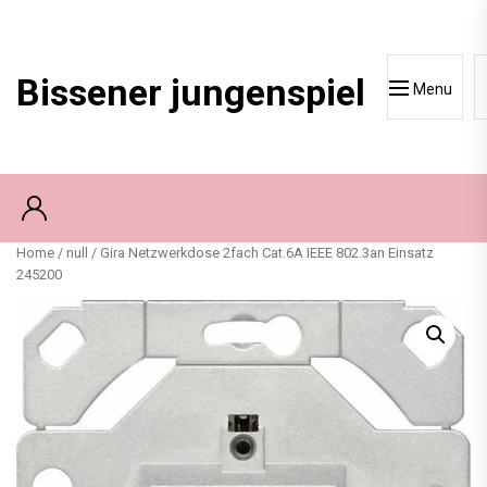
Skip
to
content
Bissener jungenspiel
Menu
Home
/
null
/ Gira Netzwerkdose 2fach Cat.6A IEEE 802.3an Einsatz
245200