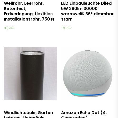
Wellrohr, Leerrohr,
LED Einbauleuchte Diled
Betonfest,
5W 280lm 3000K
Erdverlegung, flexibles
warmweiß 36° dimmbar
Installationsrohr, 750 N
starr
38,23
€
19,63
€
Windlichtsäule, Garten
Amazon Echo Dot (4.
Laterne, Lichtsäule,
Generation)