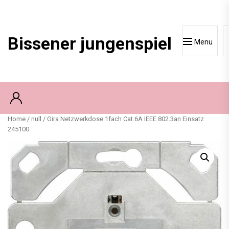
Skip
to
content
Bissener jungenspiel
Menu
Home
/
null
/ Gira Netzwerkdose 1fach Cat.6A IEEE 802.3an Einsatz
245100