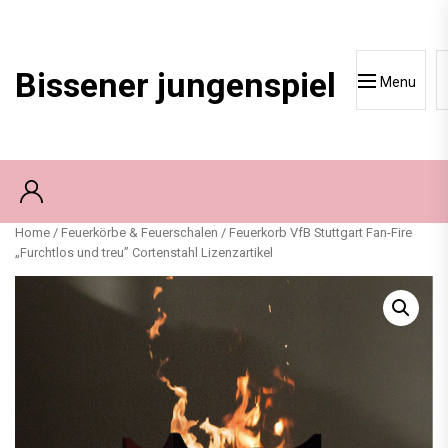
Skip
to
content
Bissener jungenspiel
Menu
Home
/
Feuerkörbe & Feuerschalen
/ Feuerkorb VfB Stuttgart Fan-Fire
„Furchtlos und treu” Cortenstahl Lizenzartikel