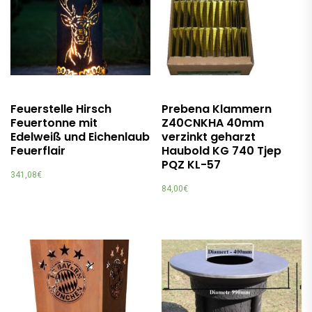
Feuerstelle Hirsch
Prebena Klammern
Feuertonne mit
Z40CNKHA 40mm
Edelweiß und Eichenlaub
verzinkt geharzt
Feuerflair
Haubold KG 740 Tjep
PQZ KL-57
341,08
€
84,00
€