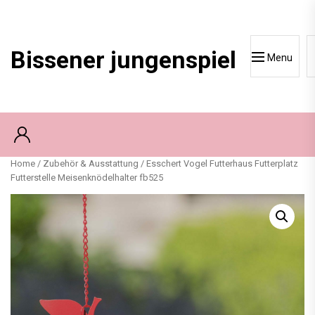
Skip
to
content
Bissener jungenspiel
Menu
Home
/
Zubehör & Ausstattung
/ Esschert Vogel Futterhaus Futterplatz
Futterstelle Meisenknödelhalter fb525