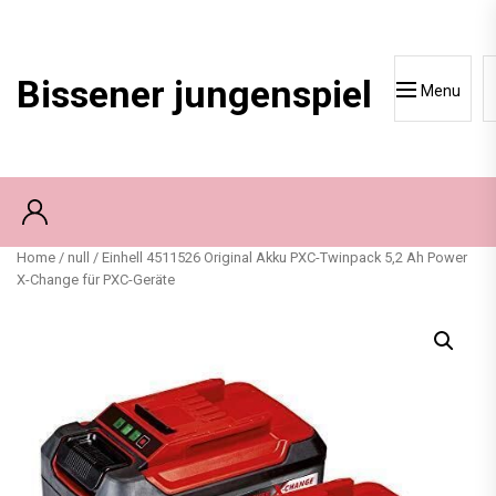
Skip
to
content
Bissener jungenspiel
Menu
Home
/
null
/ Einhell 4511526 Original Akku PXC-Twinpack 5,2 Ah Power
X-Change für PXC-Geräte