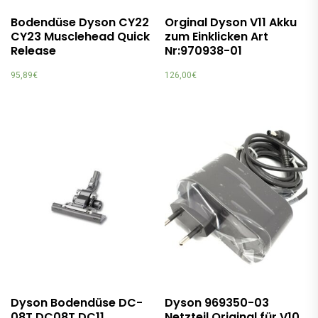
Bodendüse Dyson CY22
Orginal Dyson V11 Akku
CY23 Musclehead Quick
zum Einklicken Art
Release
Nr:970938-01
95,89
€
126,00
€
Dyson Bodendüse DC-
Dyson 969350-03
08T DC08T DC11
Netzteil Original für V10