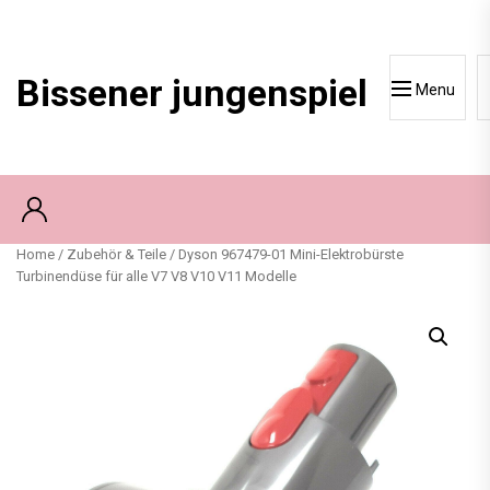
Skip
to
content
Bissener jungenspiel
Menu
Home
/
Zubehör & Teile
/ Dyson 967479-01 Mini-Elektrobürste
Turbinendüse für alle V7 V8 V10 V11 Modelle