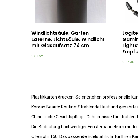
Windlichtsäule, Garten
Logit
Laterne, Lichtsäule, Windlicht
Gamin
mit Glasaufsatz 74 cm
Light
Empfä
97,16
€
85,49
€
Plastikkarten drucken: So entstehen professionelle K
Korean Beauty Routine: Strahlende Haut und genährte
Chinesische Gesichtspflege: Geheimnisse für strahlen
Die Bedeutung hochwertiger Fensterpaneele im mode
Ofenrohr 150: Das passende Edelstahlrohr für Ihren K