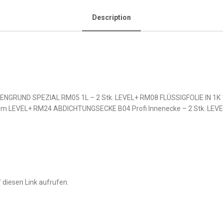
Description
NGRUND SPEZIAL RM05 1L – 2 Stk. LEVEL+ RM08 FLÜSSIGFOLIE IN 1K 1
0 m LEVEL+ RM24 ABDICHTUNGSECKE B04 Profi Innenecke – 2 Stk. L
 diesen Link aufrufen.