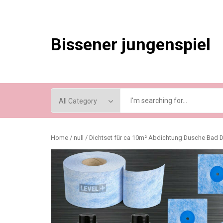
Skip
to
content
Bissener jungenspiel
Home
/
null
/ Dichtset für ca 10m² Abdichtung Dusche Bad D