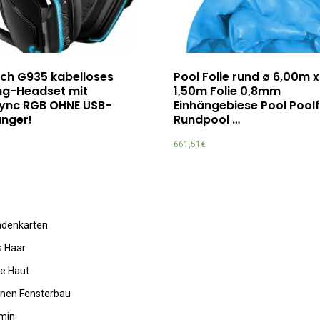
ech G935 kabelloses
Pool Folie rund ø 6,00m x
g-Headset mit
1,50m Folie 0,8mm
sync RGB OHNE USB-
Einhängebiese Pool Poolf
nger!
Rundpool …
661,51
€
undenkarten
s Haar
de Haut
rnen Fensterbau
amin