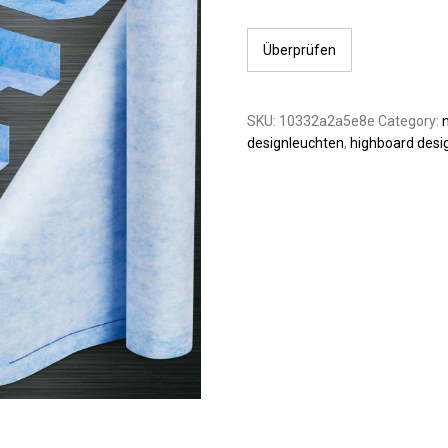
Überprüfen
SKU:
10332a2a5e8e
Category:
n
designleuchten
,
highboard desi