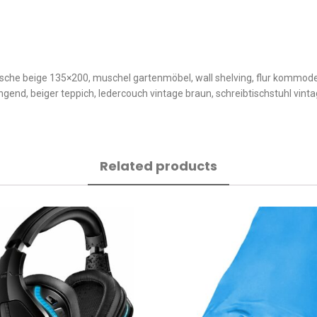
sche beige 135×200, muschel gartenmöbel, wall shelving, flur kommode,
ängend, beiger teppich, ledercouch vintage braun, schreibtischstuhl vi
Related products