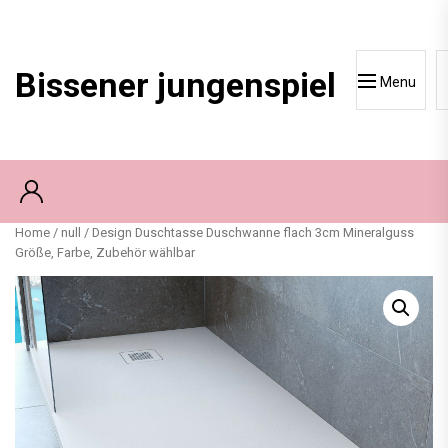
Skip
to
content
Bissener jungenspiel
Menu
Home
/
null
/ Design Duschtasse Duschwanne flach 3cm Mineralguss
Größe, Farbe, Zubehör wählbar