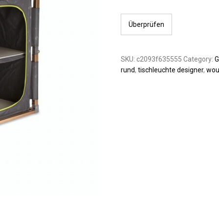
Überprüfen
SKU:
c2093f635555
Category:
G
rund
,
tischleuchte designer
,
wou