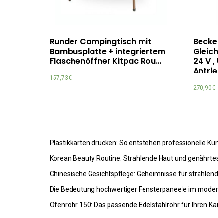
Runder Campingtisch mit
Becke
Bambusplatte + integriertem
Gleic
Flaschenöffner Kitpac Rou…
24 V ,
Antri
157,73
€
270,90
€
Plastikkarten drucken: So entstehen professionelle K
Korean Beauty Routine: Strahlende Haut und genährte
Chinesische Gesichtspflege: Geheimnisse für strahlen
Die Bedeutung hochwertiger Fensterpaneele im mode
Ofenrohr 150: Das passende Edelstahlrohr für Ihren K