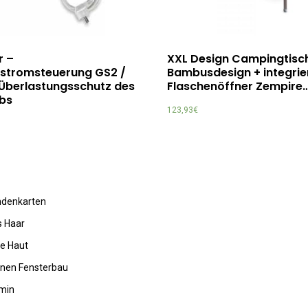
r –
XXL Design Campingtisc
hstromsteuerung GS2 /
Bambusdesign + integri
 Überlastungsschutz des
Flaschenöffner Zempire
ebs
123,93
€
undenkarten
s Haar
de Haut
rnen Fensterbau
amin