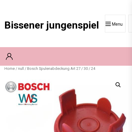
Skip
to
content
Bissener jungenspiel
Menu
Home
/
null
/ Bosch Spulenabdeckung Art 27 / 30 / 24