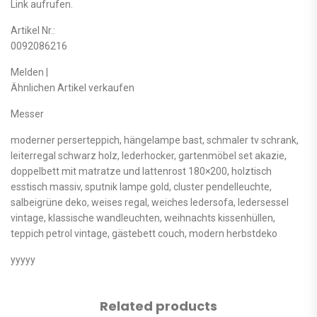
Link aufrufen.
Artikel Nr.:
0092086216
Melden |
Ähnlichen Artikel verkaufen
Messer
moderner perserteppich, hängelampe bast, schmaler tv schrank,
leiterregal schwarz holz, lederhocker, gartenmöbel set akazie,
doppelbett mit matratze und lattenrost 180×200, holztisch
esstisch massiv, sputnik lampe gold, cluster pendelleuchte,
salbeigrüne deko, weises regal, weiches ledersofa, ledersessel
vintage, klassische wandleuchten, weihnachts kissenhüllen,
teppich petrol vintage, gästebett couch, modern herbstdeko
yyyyy
Related products