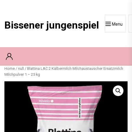
Skip
to
content
Bissener jungenspiel
Menu
Home
/
null
/ Blattina LAC 2 Kälbermilch Milchaustauscher Ersatzmilch
Milchpulver 1 – 25 kg