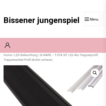
Skip
to
content
Bissener jungenspiel
Menu
Home
/
LED-Beleuchtung
/ B-WARE – T-STA 30° LED Alu Treppenprofil
Treppenwinkel Profil Stufen schwarz