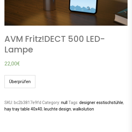
AVM Fritz!DECT 500 LED-
Lampe
22,00
€
Überprüfen
SKU:
bc2b3817e9fd
Category:
null
Tags:
designer esstischstühle
,
hay tray table 40x40
,
leuchte design
,
walkolution