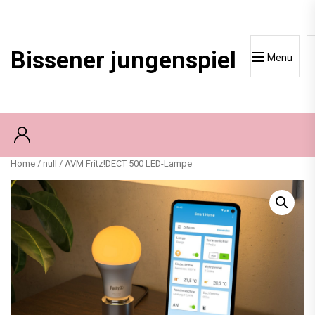
Skip
to
content
Bissener jungenspiel
Menu
Home
/
null
/ AVM Fritz!DECT 500 LED-Lampe