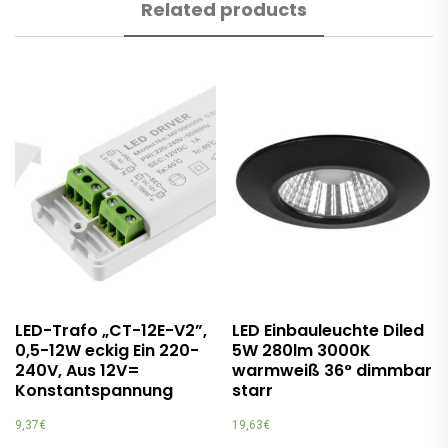
Related products
LED-Trafo „CT-12E-V2”,
LED Einbauleuchte Diled
0,5-12W eckig Ein 220-
5W 280lm 3000K
240V, Aus 12V=
warmweiß 36° dimmbar
Konstantspannung
starr
9,37
€
19,63
€