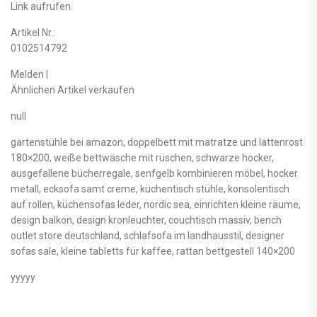
Link aufrufen.
Artikel Nr.:
0102514792
Melden |
Ähnlichen Artikel verkaufen
null
gartenstühle bei amazon, doppelbett mit matratze und lattenrost
180×200, weiße bettwäsche mit rüschen, schwarze hocker,
ausgefallene bücherregale, senfgelb kombinieren möbel, hocker
metall, ecksofa samt creme, küchentisch stühle, konsolentisch
auf rollen, küchensofas leder, nordic sea, einrichten kleine räume,
design balkon, design kronleuchter, couchtisch massiv, bench
outlet store deutschland, schlafsofa im landhausstil, designer
sofas sale, kleine tabletts für kaffee, rattan bettgestell 140×200
yyyyy