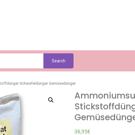
Search
kstoffdünger Schwefeldünger Gemüsedünger
Ammoniumsulf
Stickstoffdün
Gemüsedüng
36,95
€