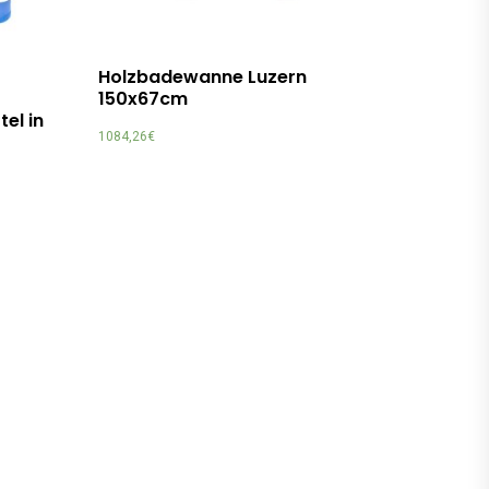
Holzbadewanne Luzern
150x67cm
el in
1084,26
€