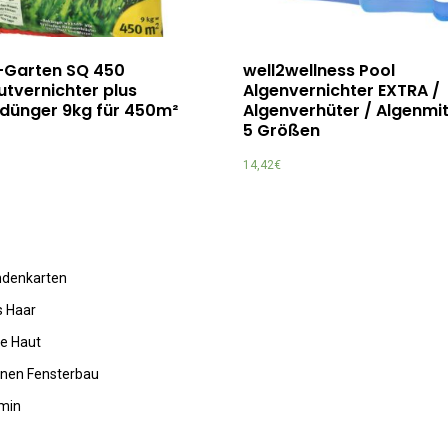
Garten SQ 450
well2wellness Pool
tvernichter plus
Algenvernichter EXTRA /
dünger 9kg für 450m²
Algenverhüter / Algenmitt
5 Größen
14,42
€
undenkarten
s Haar
de Haut
rnen Fensterbau
amin