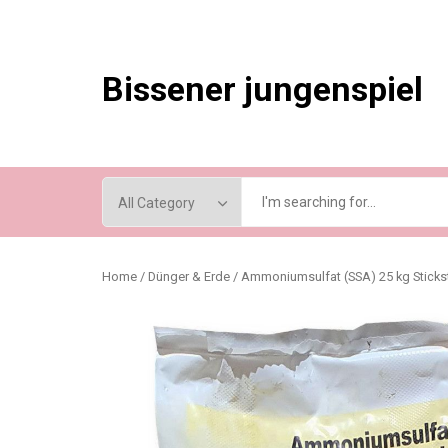
Skip
to
content
Bissener jungenspiel
Home
/
Dünger & Erde
/ Ammoniumsulfat (SSA) 25 kg Stic