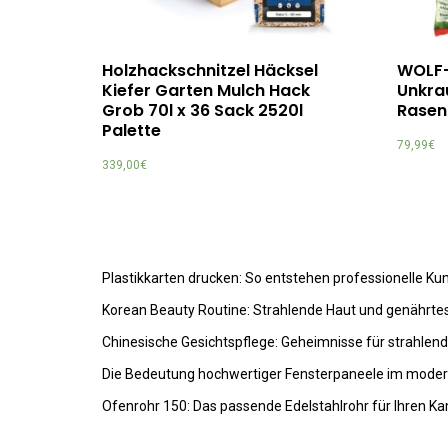
Holzhackschnitzel Häcksel
WOLF-
Kiefer Garten Mulch Hack
Unkrau
Grob 70l x 36 Sack 2520l
Rasen
Palette
79,99
€
339,00
€
Plastikkarten drucken: So entstehen professionelle K
Korean Beauty Routine: Strahlende Haut und genährte
Chinesische Gesichtspflege: Geheimnisse für strahlen
Die Bedeutung hochwertiger Fensterpaneele im mode
Ofenrohr 150: Das passende Edelstahlrohr für Ihren K