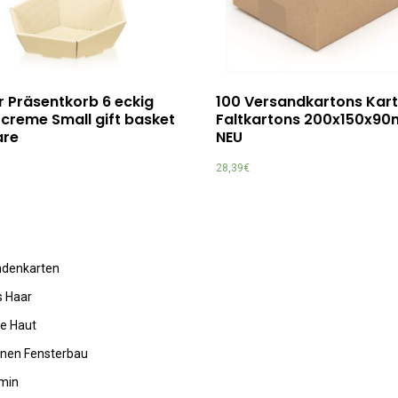
r Präsentkorb 6 eckig
100 Versandkartons Kar
creme Small gift basket
Faltkartons 200x150x9
are
NEU
28,39
€
undenkarten
s Haar
de Haut
rnen Fensterbau
amin