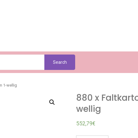
Search
m 1-wellig
880 x Faltkart
wellig
552,79
€