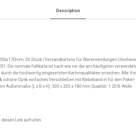
Description
200x170mm, 50 Stück | Versandkartons für Warensendungen | Hochwertig
1. Die normale Faltkiste ist nach wie vor die am häufigsten verwende
ir durch die hochwertig eingesetzten Kartonqualitäten erreichen. Alle Vo
 & schöne Optik einfaches Verschließen mit Klebeband in für den Pake
mm Außenmaße (L x B x H): 305 x 205 x 180 mm Qualität: 1.20 B-Welle
 diesen Link aufrufen.