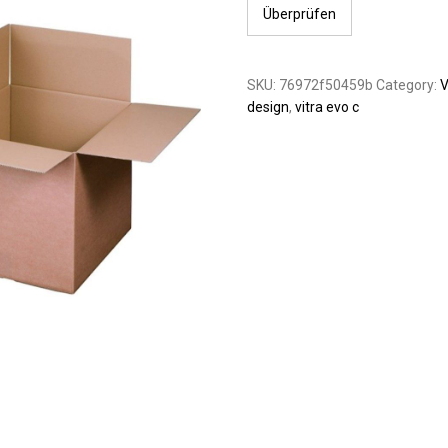
Überprüfen
SKU:
76972f50459b
Category:
V
design
,
vitra evo c