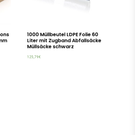
tons
1000 Müllbeutel LDPE Folie 60
0mm
Liter mit Zugband Abfallsäcke
Müllsäcke schwarz
125,79
€