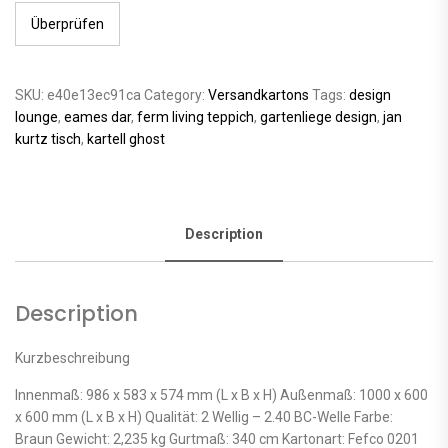
Überprüfen
SKU:
e40e13ec91ca
Category:
Versandkartons
Tags:
design
lounge
,
eames dar
,
ferm living teppich
,
gartenliege design
,
jan
kurtz tisch
,
kartell ghost
Description
Description
Kurzbeschreibung
Innenmaß: 986 x 583 x 574 mm (L x B x H) Außenmaß: 1000 x 600
x 600 mm (L x B x H) Qualität: 2 Wellig – 2.40 BC-Welle Farbe:
Braun Gewicht: 2,235 kg Gurtmaß: 340 cm Kartonart: Fefco 0201