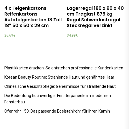
4 x Felgenkartons
Lagerregal 180 x 90 x 40
Reifenkartons
cm Traglast 875 kg
Autofelgenkarton 18 Zoll
Regal Schwerlastregal
18″ 50 x 50 x 29 cm
Steckregal verzinkt
26,69
€
34,99
€
Plastikkarten drucken: So entstehen professionelle Kundenkarten
Korean Beauty Routine: Strahlende Haut und genährtes Haar
Chinesische Gesichtspflege: Geheimnisse für strahlende Haut
Die Bedeutung hochwertiger Fensterpaneele im modernen
Fensterbau
Ofenrohr 150: Das passende Edelstahlrohr für Ihren Kamin