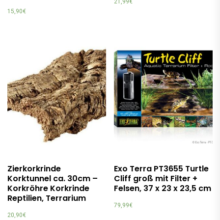
21,99
€
15,90
€
Zierkorkrinde
Exo Terra PT3655 Turtle
Korktunnel ca. 30cm –
Cliff groß mit Filter +
Korkröhre Korkrinde
Felsen, 37 x 23 x 23,5 cm
Reptilien, Terrarium
79,99
€
20,90
€