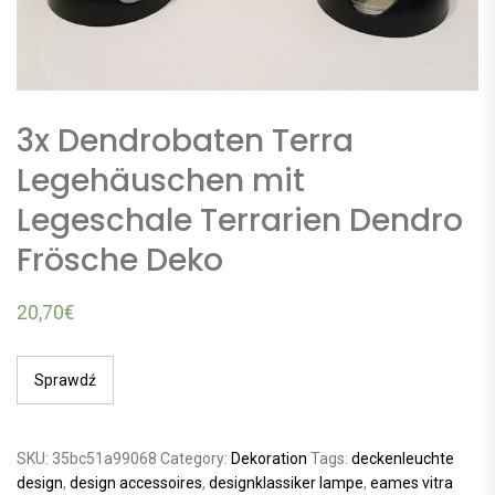
3x Dendrobaten Terra
Legehäuschen mit
Legeschale Terrarien Dendro
Frösche Deko
20,70
€
Sprawdź
SKU:
35bc51a99068
Category:
Dekoration
Tags:
deckenleuchte
design
,
design accessoires
,
designklassiker lampe
,
eames vitra