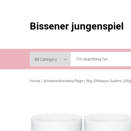
Skip
to
content
Bissener jungenspiel
Home
/
Schwimmbeckenpflege
/ 3kg SYNaqua Quattro 200g 