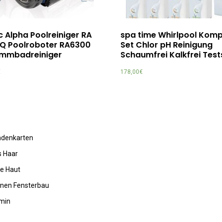
 Alpha Poolreiniger RA
spa time Whirlpool Komp
iQ Poolroboter RA6300
Set Chlor pH Reinigung
mmbadreiniger
Schaumfrei Kalkfrei Test
€
178,00
€
undenkarten
s Haar
de Haut
rnen Fensterbau
amin