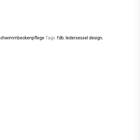
chwimmbeckenpflege
Tags:
fdb
,
ledersessel design
,