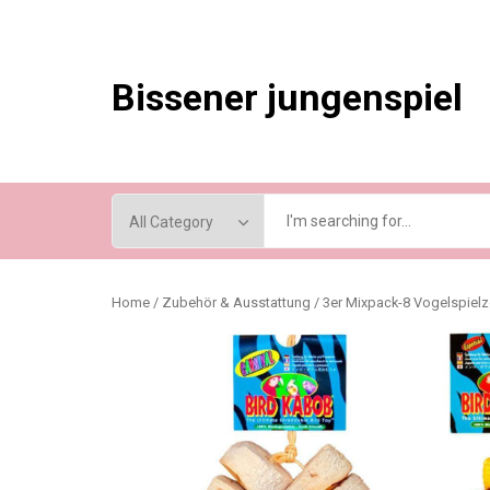
Skip
to
content
Bissener jungenspiel
Home
/
Zubehör & Ausstattung
/ 3er Mixpack-8 Vogelspielze