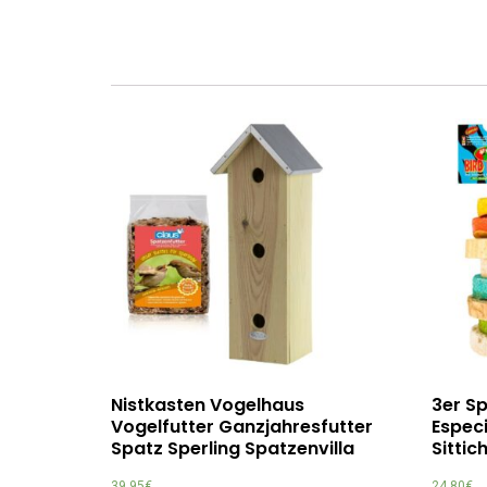
Nistkasten Vogelhaus
3er S
Vogelfutter Ganzjahresfutter
Especi
Spatz Sperling Spatzenvilla
Sittic
39,95
€
24,80
€