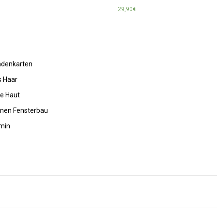
29,90
€
undenkarten
s Haar
de Haut
rnen Fensterbau
amin