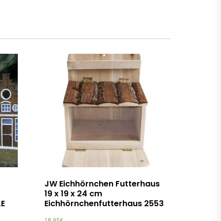
JW Eichhörnchen Futterhaus
19 x 19 x 24 cm
LE
Eichhörnchenfutterhaus 2553
18,95
€