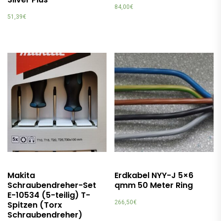
84,00
€
51,39
€
Makita
Erdkabel NYY-J 5×6
Schraubendreher-Set
qmm 50 Meter Ring
E-10534 (5-teilig) T-
266,50
€
Spitzen (Torx
Schraubendreher)