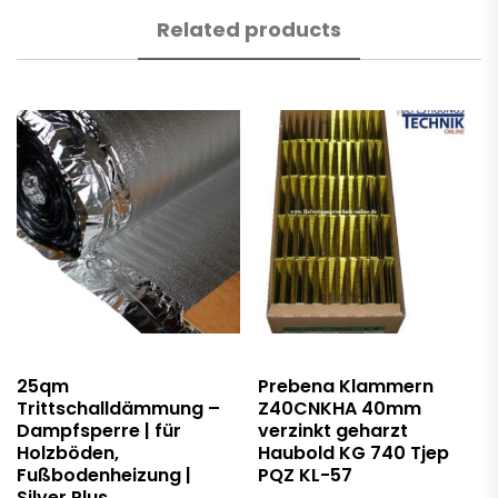
Related products
25qm
Prebena Klammern
Trittschalldämmung –
Z40CNKHA 40mm
Dampfsperre | für
verzinkt geharzt
Holzböden,
Haubold KG 740 Tjep
Fußbodenheizung |
PQZ KL-57
Silver Plus