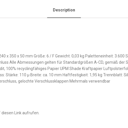
Description
 350 x 50 mm Größe: 6 / F Gewicht: 0,03 kg Paletteneinheit: 3.600 S
luss Alle Abmessungen gelten für Standardgrößen A-CD, gemäß der Spe
dit, 100% recyclingfähiges Papier UPM Shade Kraftpapier Luftpolsterfo
ss: Stärke: 110 µ Breite: ca. 10 mm Haftfestigkeit: 1,95 kg Trennblatt: Si
erschluss, gelochte Verschlussklappen Mehrmals verwendbar
 diesen Link aufrufen.