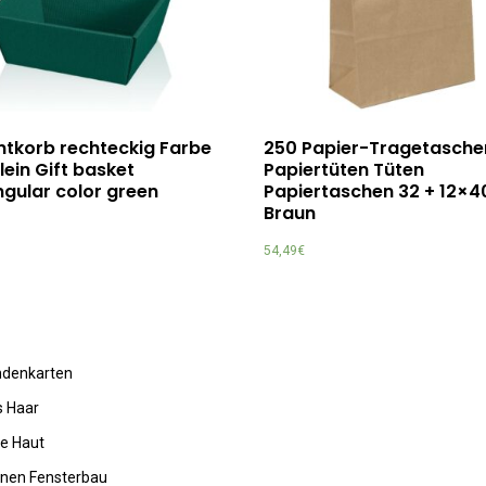
ntkorb rechteckig Farbe
250 Papier-Tragetasche
lein Gift basket
Papiertüten Tüten
ngular color green
Papiertaschen 32 + 12×4
Braun
54,49
€
undenkarten
s Haar
de Haut
rnen Fensterbau