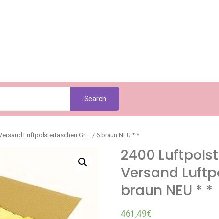
Search
ersand Luftpolstertaschen Gr. F / 6 braun NEU * *
2400 Luftpols
Versand Luftpo
braun NEU * *
461,49
€