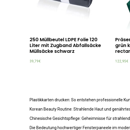
250 Müllbeutel LDPE Folie 120
Präse
Liter mit Zugband Abfallsäcke
grün k
Müllsäcke schwarz
recta
39,79
€
122,95
€
Plastikkarten drucken: So entstehen professionelle K
Korean Beauty Routine: Strahlende Haut und genährte
Chinesische Gesichtspflege: Geheimnisse für strahlen
Die Bedeutung hochwertiger Fensterpaneele im mode