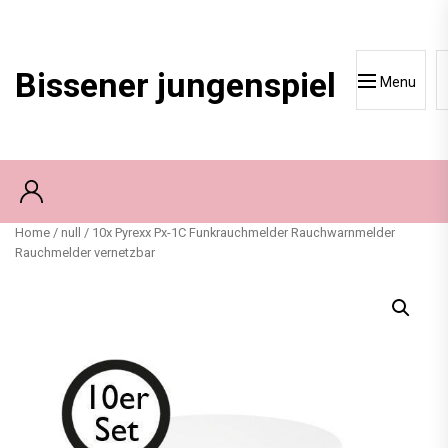
Skip
to
content
Bissener jungenspiel
Menu
Home
/
null
/ 10x Pyrexx Px-1C Funkrauchmelder Rauchwarnmelder
Rauchmelder vernetzbar