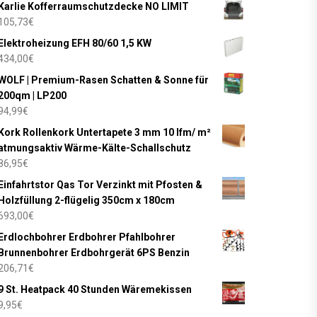
Karlie Kofferraumschutzdecke NO LIMIT
105,73
€
Elektroheizung EFH 80/60 1,5 KW
434,00
€
WOLF | Premium-Rasen Schatten & Sonne für
200qm | LP200
94,99
€
Kork Rollenkork Untertapete 3 mm 10 lfm/ m²
atmungsaktiv Wärme-Kälte-Schallschutz
86,95
€
Einfahrtstor Qas Tor Verzinkt mit Pfosten &
Holzfüllung 2-flügelig 350cm x 180cm
693,00
€
Erdlochbohrer Erdbohrer Pfahlbohrer
Brunnenbohrer Erdbohrgerät 6PS Benzin
206,71
€
9 St. Heatpack 40 Stunden Wäremekissen
9,95
€