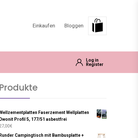
Einkaufen
Bloggen
Log in
Register
Produkte
Wellzementplatten Faserzement Wellplatten
Owonit Profil 5, 177/51 asbestfrei
27,00
€
Runder Campingtisch mit Bambusplatte +