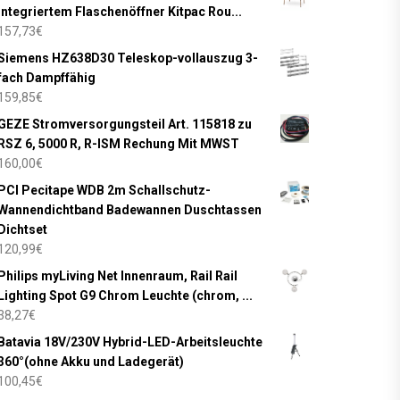
integriertem Flaschenöffner Kitpac Rou...
157,73
€
Siemens HZ638D30 Teleskop-vollauszug 3-
fach Dampffähig
159,85
€
GEZE Stromversorgungsteil Art. 115818 zu
RSZ 6, 5000 R, R-ISM Rechung Mit MWST
160,00
€
PCI Pecitape WDB 2m Schallschutz-
Wannendichtband Badewannen Duschtassen
Dichtset
120,99
€
Philips myLiving Net Innenraum, Rail Rail
Lighting Spot G9 Chrom Leuchte (chrom, ...
38,27
€
Batavia 18V/230V Hybrid-LED-Arbeitsleuchte
360°(ohne Akku und Ladegerät)
100,45
€