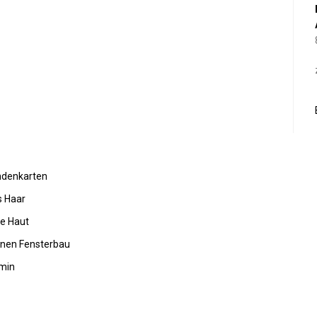
undenkarten
s Haar
de Haut
rnen Fensterbau
amin