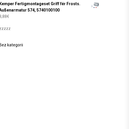
Kemper Fertigmontageset Griff fér Frosts.
Außenarmatur 574, 5740100100
8,88
€
zzzzz
Bez kategorii