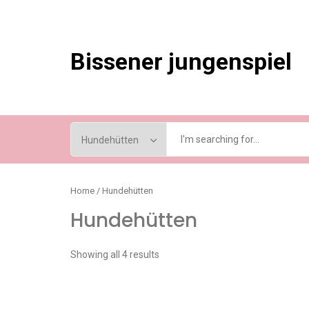
Skip
to
content
Bissener jungenspiel
Home
/ Hundehütten
Hundehütten
Showing all 4 results