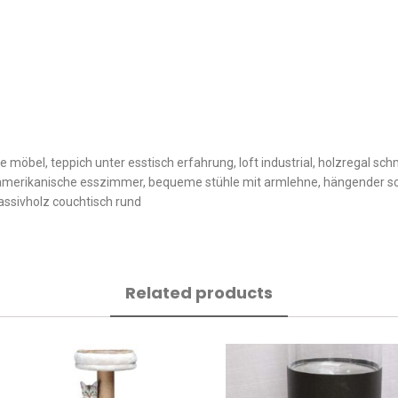
möbel, teppich unter esstisch erfahrung, loft industrial, holzregal sc
z, amerikanische esszimmer, bequeme stühle mit armlehne, hängender sch
assivholz couchtisch rund
Related products