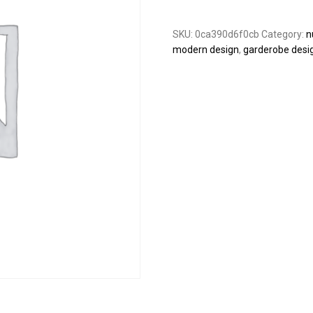
SKU:
0ca390d6f0cb
Category:
n
modern design
,
garderobe desig