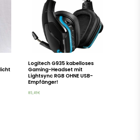
Logitech G935 kabelloses
licht
Gaming-Headset mit
Lightsync RGB OHNE USB-
Empfänger!
85,49
€