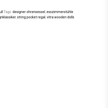
ull
Tags:
designer ohrensessel
,
esszimmerstühle
nklassiker
,
string pocket regal
,
vitra wooden dolls