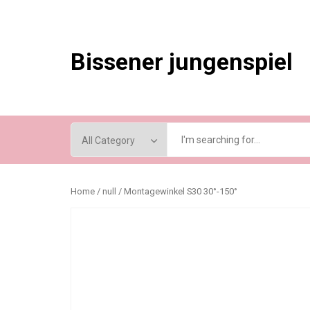
Skip
to
content
Bissener jungenspiel
Home
/
null
/ Montagewinkel S30 30°-150°