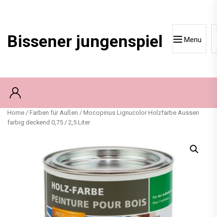
Skip
to
content
Bissener jungenspiel
Menu
Home
/
Farben für Außen
/ Mocopinus Lignucolor Holzfarbe Aussen
farbig deckend 0,75 / 2,5 Liter