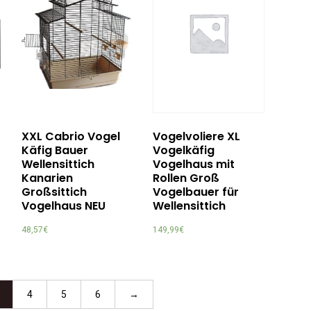
XXL Cabrio Vogel
Vogelvoliere XL
Käfig Bauer
Vogelkäfig
Wellensittich
Vogelhaus mit
Kanarien
Rollen Groß
Großsittich
Vogelbauer für
Vogelhaus NEU
Wellensittich
48,57
€
149,99
€
4
5
6
→