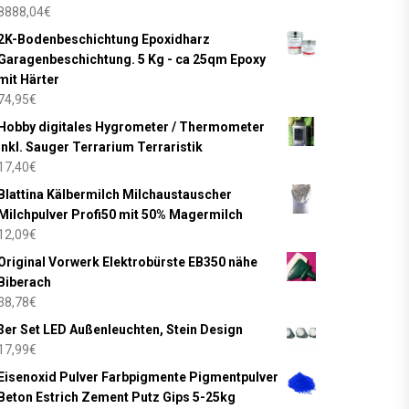
8888,04
€
2K-Bodenbeschichtung Epoxidharz
Garagenbeschichtung. 5 Kg - ca 25qm Epoxy
mit Härter
74,95
€
Hobby digitales Hygrometer / Thermometer
inkl. Sauger Terrarium Terraristik
17,40
€
Blattina Kälbermilch Milchaustauscher
Milchpulver Profi50 mit 50% Magermilch
12,09
€
Original Vorwerk Elektrobürste EB350 nähe
Biberach
38,78
€
3er Set LED Außenleuchten, Stein Design
17,99
€
Eisenoxid Pulver Farbpigmente Pigmentpulver
Beton Estrich Zement Putz Gips 5-25kg