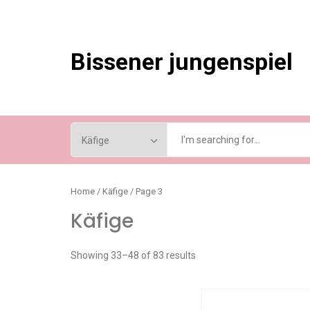
Skip
to
content
Bissener jungenspiel
Home
/
Käfige
/ Page 3
Käfige
Showing 33–48 of 83 results