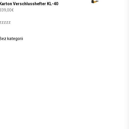
Karton Verschlusshefter KL-40
339,00
€
zzzzz
Bez kategorii