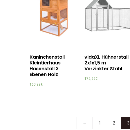
Kaninchenstall
vidaXL Hühnerstall
Kleintierhaus
2x1x1,5 m
Hasenstall 3
Verzinkter Stahl
Ebenen Holz
172,99
€
160,99
€
←
1
2
3