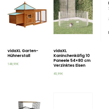
vidaXL Garten-
vidaXL
Hühnerstall
Kaninchenkäfig 10
Paneele 54×80 cm
148,99
€
Verzinktes Eisen
45,99
€