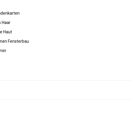
undenkarten
s Haar
de Haut
rnen Fensterbau
amin