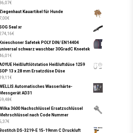
36,07
€
Ziegenhaut Kauartikel für Hunde
7,00
€
SOG Seal xr
274,16
€
Knieschoner Safetek POLY DIN/ EN14404
universal schwarz waschbar 30GradC Kneetek
46,01
€
AOYUE Heißluftlötstation Heißluftdüse 1259
SOP 13 x 28 mm Ersatzdüse Düse
19,11
€
WELLIS Automatisches Wasserhärte-
Messgerät AD31
59,48
€
Wilka 3600 Nachschlüssel Ersatzschlüssel
Mehrschlüssel nach Code Nummer
5,37
€
Bostitch DS-3219-E 15-19mm C Druckluft